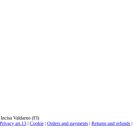
 Incisa Valdarno (FI)
Privacy art.13
|
Cookie
|
Orders and payments
|
Returns and refunds
|