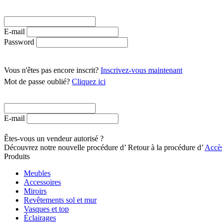
E-mail
Password
Vous n'êtes pas encore inscrit?
Inscrivez-vous maintenant
Mot de passe oublié?
Cliquez ici
E-mail
Êtes-vous un vendeur autorisé ?
Découvrez notre nouvelle procédure d’
Retour à la procédure d’
Accès
Produits
Meubles
Accessoires
Miroirs
Revêtements sol et mur
Vasques et top
Éclairages