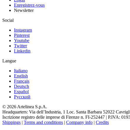
Enregistrez-vous
Newsletter
Social
Instagram
Pinterest
Youtube
Twitter
Linkedin
Langue
Italiano
English
Français
Deutsch
Español
Pусский
© 2026 Artelinea S.p.A.
Headquarters: Via dell’Industria, 1 Loc. Santa Barbara 52022 Cavrigli
Iscrizione registro delle imprese di Firenze n. FI-252447 | P.IVA: 01
Shippings
|
Terms and conditions
|
Company info
|
Credits