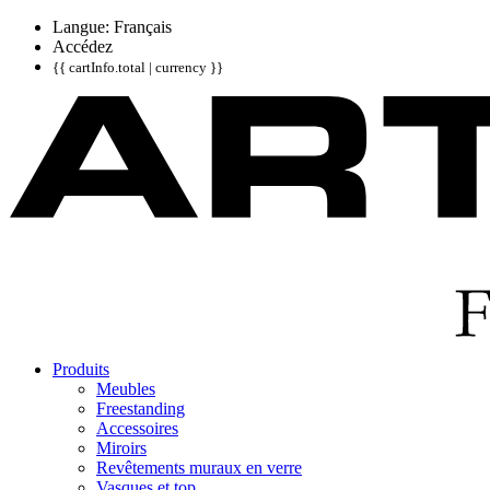
Langue: Français
Accédez
{{ cartInfo.total | currency }}
Produits
Meubles
Freestanding
Accessoires
Miroirs
Revêtements muraux en verre
Vasques et top