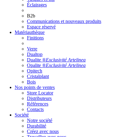
Éclairages
B2b
Communications et nouveaux produits
Espace réservé
Matériauthèque
Finitions
Verre
Dualtop
Dualite ®
Exclusivité Artelinea
Opalite ®
Exclusivité Artelinea
Opitech
Cristalplant
Bois
Nos points de ventes
Store Locator
Distributeurs
Références
Contacts
Société
Notre société
Durabilité
Créez avec nous
Travaillez avec nous