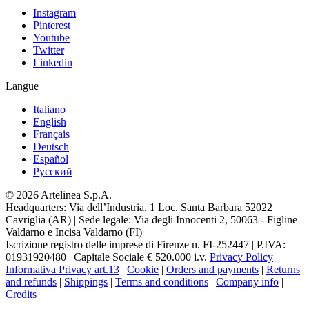
Instagram
Pinterest
Youtube
Twitter
Linkedin
Langue
Italiano
English
Français
Deutsch
Español
Pусский
© 2026 Artelinea S.p.A.
Headquarters: Via dell’Industria, 1 Loc. Santa Barbara 52022
Cavriglia (AR) | Sede legale: Via degli Innocenti 2, 50063 - Figline
Valdarno e Incisa Valdarno (FI)
Iscrizione registro delle imprese di Firenze n. FI-252447 | P.IVA:
01931920480 | Capitale Sociale € 520.000 i.v.
Privacy Policy
|
Informativa Privacy art.13
|
Cookie
|
Orders and payments
|
Returns
and refunds
|
Shippings
|
Terms and conditions
|
Company info
|
Credits