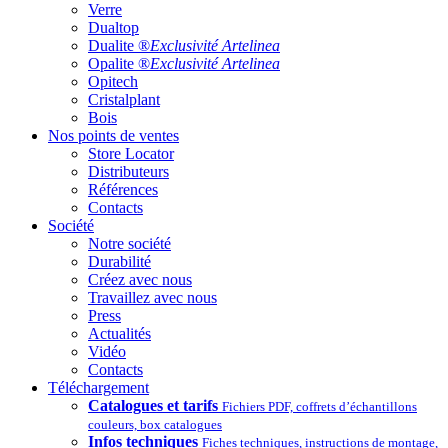
Verre
Dualtop
Dualite ®
Exclusivité Artelinea
Opalite ®
Exclusivité Artelinea
Opitech
Cristalplant
Bois
Nos points de ventes
Store Locator
Distributeurs
Références
Contacts
Société
Notre société
Durabilité
Créez avec nous
Travaillez avec nous
Press
Actualités
Vidéo
Contacts
Téléchargement
Catalogues et tarifs
Fichiers PDF, coffrets d’échantillons
couleurs, box catalogues
Infos techniques
Fiches techniques, instructions de montage,