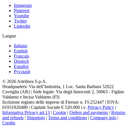
Instagram
Pinterest
Youtube
Twitter
Linkedin
Langue
Italiano
English
Français
Deutsch
Español
Pусский
© 2026 Artelinea S.p.A.
Headquarters: Via dell’Industria, 1 Loc. Santa Barbara 52022
Cavriglia (AR) | Sede legale: Via degli Innocenti 2, 50063 - Figline
Valdarno e Incisa Valdarno (FI)
Iscrizione registro delle imprese di Firenze n. FI-252447 | P.IVA:
01931920480 | Capitale Sociale € 520.000 i.v.
Privacy Policy
|
Informativa Privacy art.13
|
Cookie
|
Orders and payments
|
Returns
and refunds
|
Shippings
|
Terms and conditions
|
Company info
|
Credits