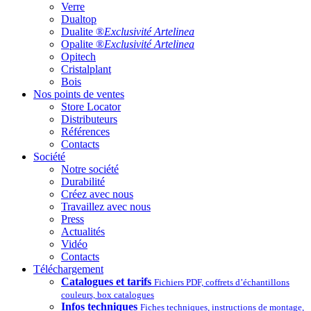
Verre
Dualtop
Dualite ®
Exclusivité Artelinea
Opalite ®
Exclusivité Artelinea
Opitech
Cristalplant
Bois
Nos points de ventes
Store Locator
Distributeurs
Références
Contacts
Société
Notre société
Durabilité
Créez avec nous
Travaillez avec nous
Press
Actualités
Vidéo
Contacts
Téléchargement
Catalogues et tarifs
Fichiers PDF, coffrets d’échantillons
couleurs, box catalogues
Infos techniques
Fiches techniques, instructions de montage,