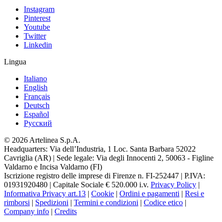
Instagram
Pinterest
Youtube
Twitter
Linkedin
Lingua
Italiano
English
Français
Deutsch
Español
Pусский
© 2026 Artelinea S.p.A.
Headquarters: Via dell’Industria, 1 Loc. Santa Barbara 52022
Cavriglia (AR) | Sede legale: Via degli Innocenti 2, 50063 - Figline
Valdarno e Incisa Valdarno (FI)
Iscrizione registro delle imprese di Firenze n. FI-252447 | P.IVA:
01931920480 | Capitale Sociale € 520.000 i.v.
Privacy Policy
|
Informativa Privacy art.13
|
Cookie
|
Ordini e pagamenti
|
Resi e
rimborsi
|
Spedizioni
|
Termini e condizioni
|
Codice etico
|
Company info
|
Credits