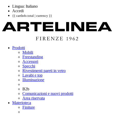
Lingua: Italiano
Accedi
{{ cartInfo.total | currency }}
Prodotti
Mobili
Freestanding
Accessori
Specchi
Rivestimenti pareti in vetro
Lavabi e top
Illuminazione
B2b
Comunicazioni e nuovi prodotti
Area riservata
Materioteca
Finiture