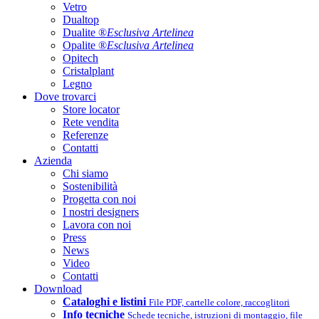
Vetro
Dualtop
Dualite ®
Esclusiva Artelinea
Opalite ®
Esclusiva Artelinea
Opitech
Cristalplant
Legno
Dove trovarci
Store locator
Rete vendita
Referenze
Contatti
Azienda
Chi siamo
Sostenibilità
Progetta con noi
I nostri designers
Lavora con noi
Press
News
Video
Contatti
Download
Cataloghi e listini
File PDF, cartelle colore, raccoglitori
Info tecniche
Schede tecniche, istruzioni di montaggio, file