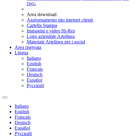
DWG
Area download
Aggiornamento sito internet clienti
Cartella Stampa
Immagini e video Hi-Res
Logo aziendale Artelinea
Materiale Artelinea per i social
Area riservata
Lingua
Italiano
English
Français
Deutsch
Español
Pусский
Italiano
English
Français
Deutsch
Español
Pусский