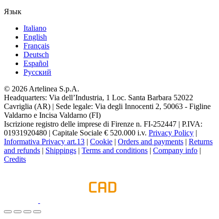
Язык
Italiano
English
Français
Deutsch
Español
Pусский
© 2026 Artelinea S.p.A.
Headquarters: Via dell’Industria, 1 Loc. Santa Barbara 52022
Cavriglia (AR) | Sede legale: Via degli Innocenti 2, 50063 - Figline
Valdarno e Incisa Valdarno (FI)
Iscrizione registro delle imprese di Firenze n. FI-252447 | P.IVA:
01931920480 | Capitale Sociale € 520.000 i.v.
Privacy Policy
|
Informativa Privacy art.13
|
Cookie
|
Orders and payments
|
Returns
and refunds
|
Shippings
|
Terms and conditions
|
Company info
|
Credits