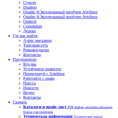
Стекло
Dualtop
Dualite ®
Эксклюзивный продукт Artelinea
Opalite ®
Эксклюзивный продукт Artelinea
Opitech
Cristalplant
Дерево
Где нас найти
Адрес магазина
Торговая сеть
Рекомендации
Контакты
Предприятие
Кто мы
Устойчивое развитие
Проектируй с Artelinea
Работайте с нами
Пресса
Новости
Видео
Контакты
Скачать
Каталоги и прайс лист
PDF файлы, коробки образцов,
боксы для хранения
Техническая информация
Технические карты,