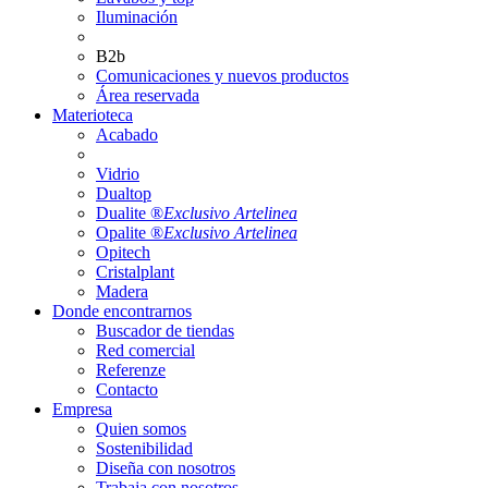
Iluminación
B2b
Comunicaciones y nuevos productos
Área reservada
Materioteca
Acabado
Vidrio
Dualtop
Dualite ®
Exclusivo Artelinea
Opalite ®
Exclusivo Artelinea
Opitech
Cristalplant
Madera
Donde encontrarnos
Buscador de tiendas
Red comercial
Referenze
Contacto
Empresa
Quien somos
Sostenibilidad
Diseña con nosotros
Trabaja con nosotros