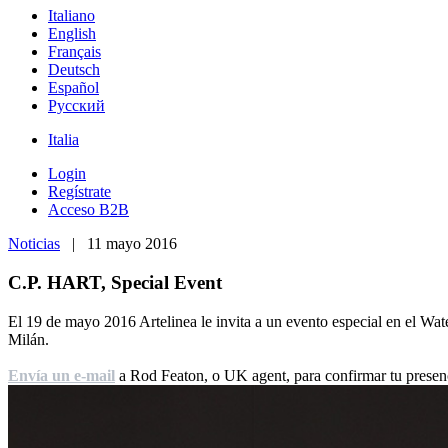
Italiano
English
Français
Deutsch
Español
Pусский
Italia
Login
Regístrate
Acceso B2B
Noticias
| 11 mayo 2016
C.P. HART, Special Event
El 19 de mayo 2016 Artelinea le invita a un evento especial en el Wa
Milán.
Envía un e-mail
a Rod Featon, o UK agent, para confirmar tu presen