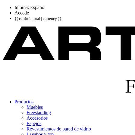
Idioma: Español
Accede
{{ cartInfo.total | currency }}
Productos
Muebles
Freestanding
Accesorios
Espejos
Revestimientos de pared de vidrio
Lavabos y top