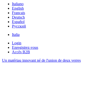
Italiano
English
Français
Deutsch
Español
Pусский
Italia
Login
Enregistrez-vous
Accès B2B
Un matériau innovant né de l'union de deux verres