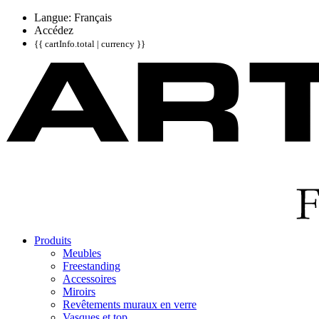
Langue: Français
Accédez
{{ cartInfo.total | currency }}
Produits
Meubles
Freestanding
Accessoires
Miroirs
Revêtements muraux en verre
Vasques et top