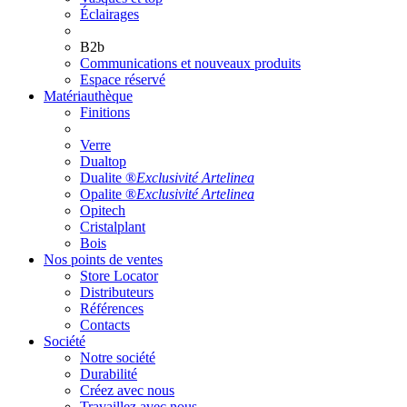
Éclairages
B2b
Communications et nouveaux produits
Espace réservé
Matériauthèque
Finitions
Verre
Dualtop
Dualite ®
Exclusivité Artelinea
Opalite ®
Exclusivité Artelinea
Opitech
Cristalplant
Bois
Nos points de ventes
Store Locator
Distributeurs
Références
Contacts
Société
Notre société
Durabilité
Créez avec nous
Travaillez avec nous