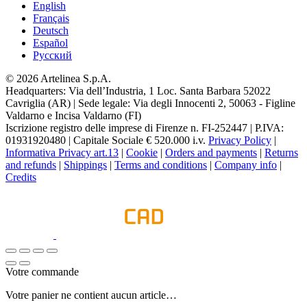
English
Français
Deutsch
Español
Pусский
© 2026 Artelinea S.p.A.
Headquarters: Via dell’Industria, 1 Loc. Santa Barbara 52022
Cavriglia (AR) | Sede legale: Via degli Innocenti 2, 50063 - Figline
Valdarno e Incisa Valdarno (FI)
Iscrizione registro delle imprese di Firenze n. FI-252447 | P.IVA:
01931920480 | Capitale Sociale € 520.000 i.v.
Privacy Policy
|
Informativa Privacy art.13
|
Cookie
|
Orders and payments
|
Returns
and refunds
|
Shippings
|
Terms and conditions
|
Company info
|
Credits
Votre commande
Votre panier ne contient aucun article…