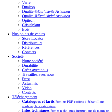
Verre
Dualtop
Dualite ®
Exclusivité Artelinea
Opalite ®
Exclusivité Artelinea
Opitech
Cristalplant
Bois
Nos points de ventes
Store Locator
Distributeurs
Références
Contacts
Société
Notre société
Durabilité
Créez avec nous
Travaillez avec nous
Press
Actualités
Vidéo
Contacts
Téléchargement
Catalogues et tarifs
Fichiers PDF, coffrets d’échantillons
couleurs, box catalogues
Infos techniques
Fiches techniques, instructions de montage,