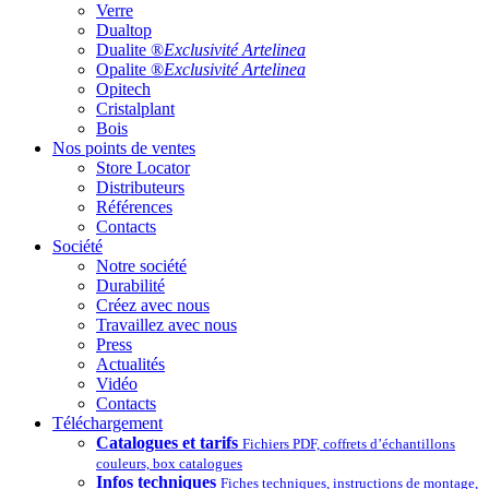
Verre
Dualtop
Dualite ®
Exclusivité Artelinea
Opalite ®
Exclusivité Artelinea
Opitech
Cristalplant
Bois
Nos points de ventes
Store Locator
Distributeurs
Références
Contacts
Société
Notre société
Durabilité
Créez avec nous
Travaillez avec nous
Press
Actualités
Vidéo
Contacts
Téléchargement
Catalogues et tarifs
Fichiers PDF, coffrets d’échantillons
couleurs, box catalogues
Infos techniques
Fiches techniques, instructions de montage,