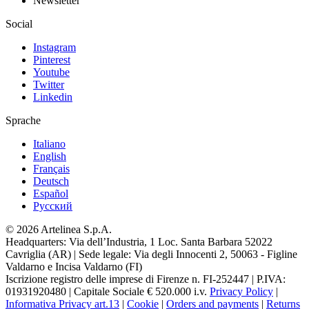
Newsletter
Social
Instagram
Pinterest
Youtube
Twitter
Linkedin
Sprache
Italiano
English
Français
Deutsch
Español
Pусский
© 2026 Artelinea S.p.A.
Headquarters: Via dell’Industria, 1 Loc. Santa Barbara 52022
Cavriglia (AR) | Sede legale: Via degli Innocenti 2, 50063 - Figline
Valdarno e Incisa Valdarno (FI)
Iscrizione registro delle imprese di Firenze n. FI-252447 | P.IVA:
01931920480 | Capitale Sociale € 520.000 i.v.
Privacy Policy
|
Informativa Privacy art.13
|
Cookie
|
Orders and payments
|
Returns