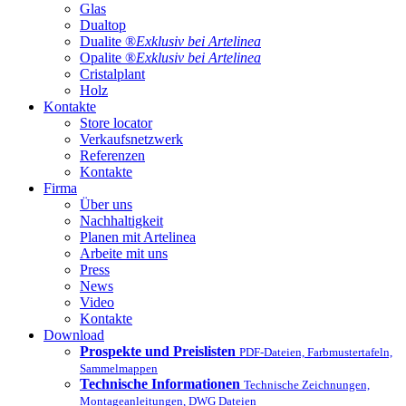
Glas
Dualtop
Dualite ®
Exklusiv bei Artelinea
Opalite ®
Exklusiv bei Artelinea
Cristalplant
Holz
Kontakte
Store locator
Verkaufsnetzwerk
Referenzen
Kontakte
Firma
Über uns
Nachhaltigkeit
Planen mit Artelinea
Arbeite mit uns
Press
News
Video
Kontakte
Download
Prospekte und Preislisten
PDF-Dateien, Farbmustertafeln,
Sammelmappen
Technische Informationen
Technische Zeichnungen,
Montageanleitungen, DWG Dateien