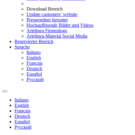
Download Bereich
Update customers’ website
Presseordner herunter
Hochauflösende Bilder und Videos
Artelinea Firmenlogo
Artelinea-Material Social Media
Reservierter Bereich
Sprache
Italiano
English
Français
Deutsch
Español
Pусский
Italiano
English
Français
Deutsch
Español
Pусский