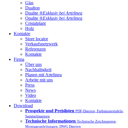
Glas
Dualtop
Dualite ®
Exklusiv bei Artelinea
Opalite ®
Exklusiv bei Artelinea
Cristalplant
Holz
Kontakte
Store locator
Verkaufsnetzwerk
Referenzen
Kontakte
Firma
Über uns
Nachhaltigkeit
Planen mit Artelinea
Arbeite mit uns
Press
News
Video
Kontakte
Download
Prospekte und Preislisten
PDF-Dateien, Farbmustertafeln,
Sammelmappen
Technische Informationen
Technische Zeichnungen,
Montageanleitungen, DWG Dateien