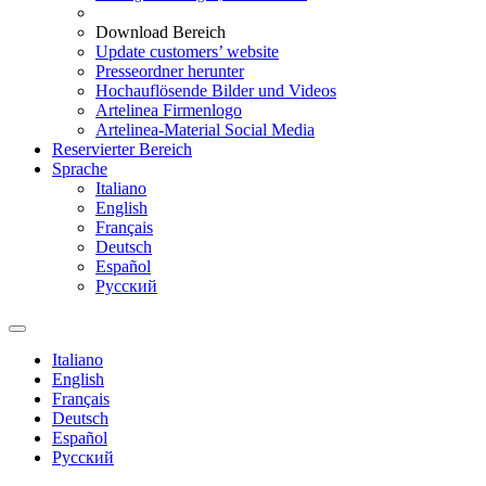
Download Bereich
Update customers’ website
Presseordner herunter
Hochauflösende Bilder und Videos
Artelinea Firmenlogo
Artelinea-Material Social Media
Reservierter Bereich
Sprache
Italiano
English
Français
Deutsch
Español
Pусский
Italiano
English
Français
Deutsch
Español
Pусский