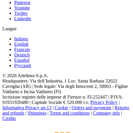
Pinterest
Youtube
Twitter
Linkedin
Langue
Italiano
English
Français
Deutsch
Español
Pусский
© 2026 Artelinea S.p.A.
Headquarters: Via dell’Industria, 1 Loc. Santa Barbara 52022
Cavriglia (AR) | Sede legale: Via degli Innocenti 2, 50063 - Figline
Valdarno e Incisa Valdarno (FI)
Iscrizione registro delle imprese di Firenze n. FI-252447 | P.IVA:
01931920480 | Capitale Sociale € 520.000 i.v.
Privacy Policy
|
Informativa Privacy art.13
|
Cookie
|
Orders and payments
|
Returns
and refunds
|
Shippings
|
Terms and conditions
|
Company info
|
Credits