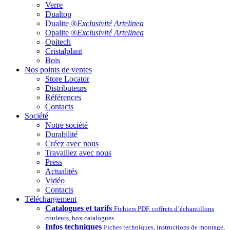
Verre
Dualtop
Dualite ®
Exclusivité Artelinea
Opalite ®
Exclusivité Artelinea
Opitech
Cristalplant
Bois
Nos points de ventes
Store Locator
Distributeurs
Références
Contacts
Société
Notre société
Durabilité
Créez avec nous
Travaillez avec nous
Press
Actualités
Vidéo
Contacts
Téléchargement
Catalogues et tarifs
Fichiers PDF, coffrets d’échantillons
couleurs, box catalogues
Infos techniques
Fiches techniques, instructions de montage,