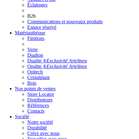
Éclairages
B2b
Communications et nouveaux produits
Espace réservé
Matériauthèque
Finitions
Verre
Dualtop
Dualite ®
Exclusivité Artelinea
Opalite ®
Exclusivité Artelinea
Opitech
Cristalplant
Bois
Nos points de ventes
Store Locator
Distributeurs
Références
Contacts
Société
Notre société
Durabilité
Créez avec nous
Travaillez avec nous