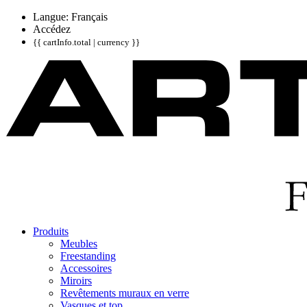
Langue: Français
Accédez
{{ cartInfo.total | currency }}
Produits
Meubles
Freestanding
Accessoires
Miroirs
Revêtements muraux en verre
Vasques et top