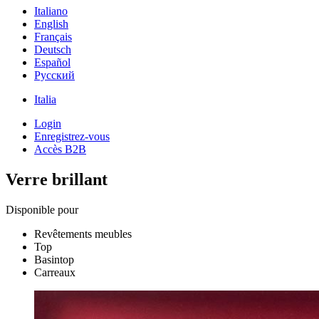
Italiano
English
Français
Deutsch
Español
Pусский
Italia
Login
Enregistrez-vous
Accès B2B
Verre brillant
Disponible pour
Revêtements meubles
Top
Basintop
Carreaux