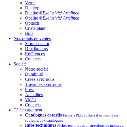
Verre
Dualtop
Dualite ®
Exclusivité Artelinea
Opalite ®
Exclusivité Artelinea
Opitech
Cristalplant
Bois
Nos points de ventes
Store Locator
Distributeurs
Références
Contacts
Société
Notre société
Durabilité
Créez avec nous
Travaillez avec nous
Press
Actualités
Vidéo
Contacts
Téléchargement
Catalogues et tarifs
Fichiers PDF, coffrets d’échantillons
couleurs, box catalogues
Infos techniques
Fiches techniques, instructions de montage,