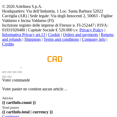
© 2026 Artelinea S.p.A.
Headquarters: Via dell’Industria, 1 Loc. Santa Barbara 52022
Cavriglia (AR) | Sede legale: Via degli Innocenti 2, 50063 - Figline
Valdarno e Incisa Valdarno (FI)
Iscrizione registro delle imprese di Firenze n. FI-252447 | P.IVA:
01931920480 | Capitale Sociale € 520.000 i.v.
Privacy Policy
|
Informativa Privacy art.13
|
Cookie
|
Orders and payments
|
Returns
and refunds
|
Shippings
|
Terms and conditions
|
Company info
|
Credits
Votre commande
Votre panier ne contient aucun article…
Articles
{{ cartInfo.count }}
Total panier
{{ cartInfo.total | currency }}
Continuez