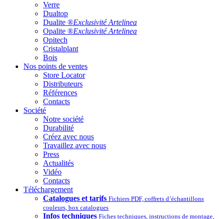
Verre
Dualtop
Dualite ®
Exclusivité Artelinea
Opalite ®
Exclusivité Artelinea
Opitech
Cristalplant
Bois
Nos points de ventes
Store Locator
Distributeurs
Références
Contacts
Société
Notre société
Durabilité
Créez avec nous
Travaillez avec nous
Press
Actualités
Vidéo
Contacts
Téléchargement
Catalogues et tarifs
Fichiers PDF, coffrets d’échantillons
couleurs, box catalogues
Infos techniques
Fiches techniques, instructions de montage,