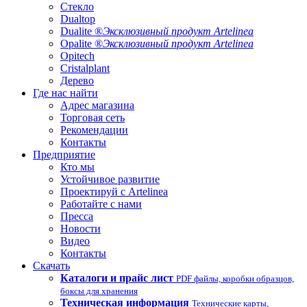
Стекло
Dualtop
Dualite ®
Эксклюзивный продукт Artelinea
Opalite ®
Эксклюзивный продукт Artelinea
Opitech
Cristalplant
Дерево
Где нас найти
Адрес магазина
Торговая сеть
Рекомендации
Контакты
Предприятие
Кто мы
Устойчивое развитие
Проектируй с Artelinea
Работайте с нами
Пресса
Новости
Видео
Контакты
Скачать
Каталоги и прайс лист
PDF файлы, коробки образцов,
боксы для хранения
Техническая информация
Технические карты,