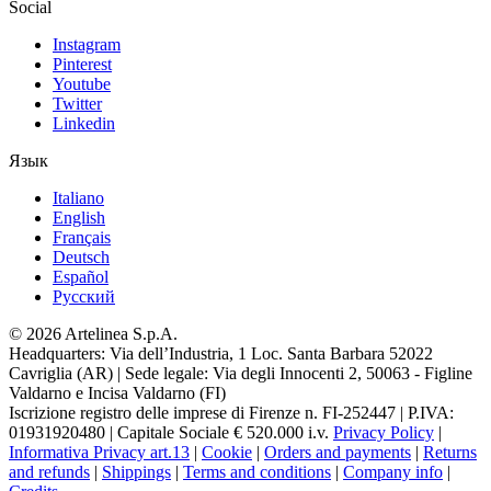
Social
Instagram
Pinterest
Youtube
Twitter
Linkedin
Язык
Italiano
English
Français
Deutsch
Español
Pусский
© 2026 Artelinea S.p.A.
Headquarters: Via dell’Industria, 1 Loc. Santa Barbara 52022
Cavriglia (AR) | Sede legale: Via degli Innocenti 2, 50063 - Figline
Valdarno e Incisa Valdarno (FI)
Iscrizione registro delle imprese di Firenze n. FI-252447 | P.IVA:
01931920480 | Capitale Sociale € 520.000 i.v.
Privacy Policy
|
Informativa Privacy art.13
|
Cookie
|
Orders and payments
|
Returns
and refunds
|
Shippings
|
Terms and conditions
|
Company info
|