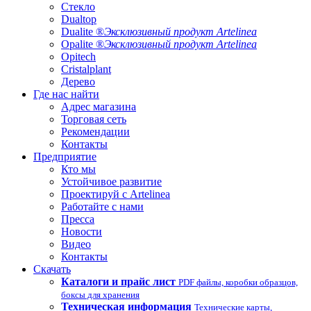
Стекло
Dualtop
Dualite ®
Эксклюзивный продукт Artelinea
Opalite ®
Эксклюзивный продукт Artelinea
Opitech
Cristalplant
Дерево
Где нас найти
Адрес магазина
Торговая сеть
Рекомендации
Контакты
Предприятие
Кто мы
Устойчивое развитие
Проектируй с Artelinea
Работайте с нами
Пресса
Новости
Видео
Контакты
Скачать
Каталоги и прайс лист
PDF файлы, коробки образцов,
боксы для хранения
Техническая информация
Технические карты,