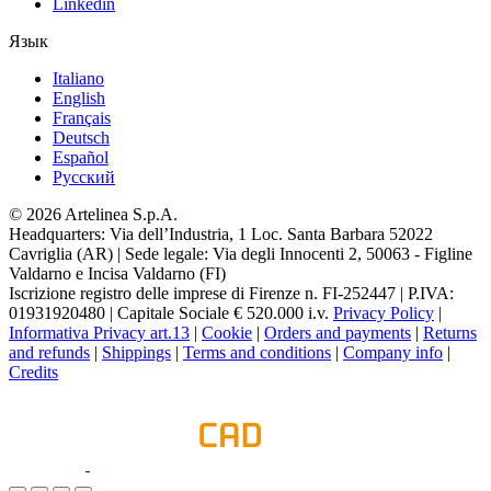
Linkedin
Язык
Italiano
English
Français
Deutsch
Español
Pусский
© 2026 Artelinea S.p.A.
Headquarters: Via dell’Industria, 1 Loc. Santa Barbara 52022
Cavriglia (AR) | Sede legale: Via degli Innocenti 2, 50063 - Figline
Valdarno e Incisa Valdarno (FI)
Iscrizione registro delle imprese di Firenze n. FI-252447 | P.IVA:
01931920480 | Capitale Sociale € 520.000 i.v.
Privacy Policy
|
Informativa Privacy art.13
|
Cookie
|
Orders and payments
|
Returns
and refunds
|
Shippings
|
Terms and conditions
|
Company info
|
Credits