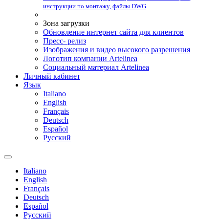
инструкции по монтажу, файлы DWG
Зона загрузки
Обновление интернет сайта для клиентов
Пресс- релиз
Изображения и видео высокого разрешения
Логотип компании Artelinea
Социальный материал Artelinea
Личный кабинет
Язык
Italiano
English
Français
Deutsch
Español
Pусский
Italiano
English
Français
Deutsch
Español
Pусский