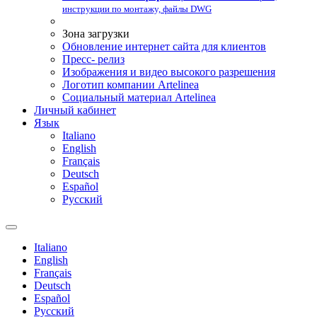
инструкции по монтажу, файлы DWG
Зона загрузки
Обновление интернет сайта для клиентов
Пресс- релиз
Изображения и видео высокого разрешения
Логотип компании Artelinea
Социальный материал Artelinea
Личный кабинет
Язык
Italiano
English
Français
Deutsch
Español
Pусский
Italiano
English
Français
Deutsch
Español
Pусский