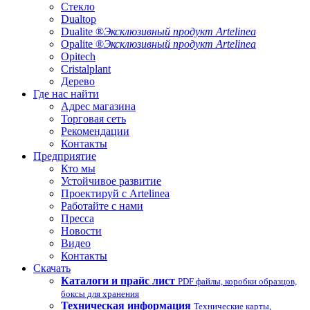
Стекло
Dualtop
Dualite ®
Эксклюзивный продукт Artelinea
Opalite ®
Эксклюзивный продукт Artelinea
Opitech
Cristalplant
Дерево
Где нас найти
Адрес магазина
Торговая сеть
Рекомендации
Контакты
Предприятие
Кто мы
Устойчивое развитие
Проектируй с Artelinea
Работайте с нами
Пресса
Новости
Видео
Контакты
Скачать
Каталоги и прайс лист
PDF файлы, коробки образцов,
боксы для хранения
Техническая информация
Технические карты,