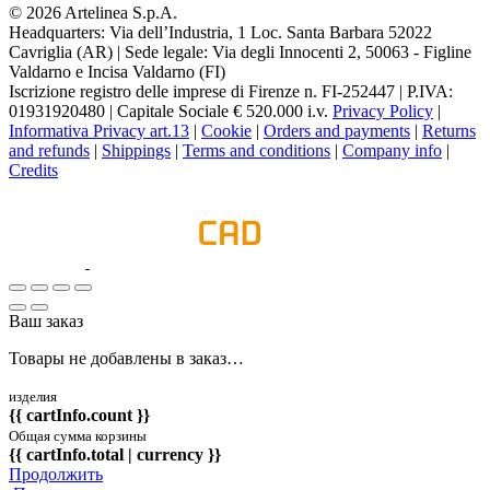
© 2026 Artelinea S.p.A.
Headquarters: Via dell’Industria, 1 Loc. Santa Barbara 52022
Cavriglia (AR) | Sede legale: Via degli Innocenti 2, 50063 - Figline
Valdarno e Incisa Valdarno (FI)
Iscrizione registro delle imprese di Firenze n. FI-252447 | P.IVA:
01931920480 | Capitale Sociale € 520.000 i.v.
Privacy Policy
|
Informativa Privacy art.13
|
Cookie
|
Orders and payments
|
Returns
and refunds
|
Shippings
|
Terms and conditions
|
Company info
|
Credits
Ваш заказ
Товары не добавлены в заказ…
изделия
{{ cartInfo.count }}
Общая сумма корзины
{{ cartInfo.total | currency }}
Продолжить