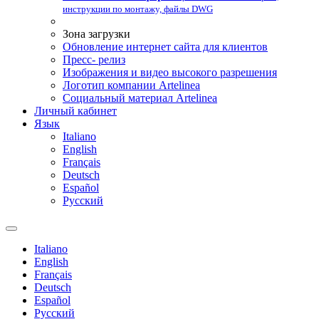
инструкции по монтажу, файлы DWG
Зона загрузки
Обновление интернет сайта для клиентов
Пресс- релиз
Изображения и видео высокого разрешения
Логотип компании Artelinea
Социальный материал Artelinea
Личный кабинет
Язык
Italiano
English
Français
Deutsch
Español
Pусский
Italiano
English
Français
Deutsch
Español
Pусский