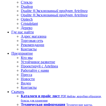
Стекло
Dualtop
Dualite ®
Эксклюзивный продукт Artelinea
Opalite ®
Эксклюзивный продукт Artelinea
Opitech
Cristalplant
Дерево
Где нас найти
Адрес магазина
Торговая сеть
Рекомендации
Контакты
Предприятие
Кто мы
Устойчивое развитие
Проектируй с Artelinea
Работайте с нами
Пресса
Новости
Видео
Контакты
Скачать
Каталоги и прайс лист
PDF файлы, коробки образцов,
боксы для хранения
Техническая информация
Технические карты,