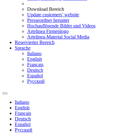
Download Bereich
Update customers’ website
Presseordner herunter
Hochauflösende Bilder und Videos
Artelinea Firmenlogo
Artelinea-Material Social Media
Reservierter Bereich
Sprache
Italiano
English
Français
Deutsch
Español
Pусский
Italiano
English
Français
Deutsch
Español
Pусский