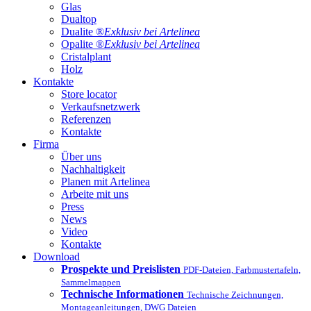
Glas
Dualtop
Dualite ®
Exklusiv bei Artelinea
Opalite ®
Exklusiv bei Artelinea
Cristalplant
Holz
Kontakte
Store locator
Verkaufsnetzwerk
Referenzen
Kontakte
Firma
Über uns
Nachhaltigkeit
Planen mit Artelinea
Arbeite mit uns
Press
News
Video
Kontakte
Download
Prospekte und Preislisten
PDF-Dateien, Farbmustertafeln,
Sammelmappen
Technische Informationen
Technische Zeichnungen,
Montageanleitungen, DWG Dateien