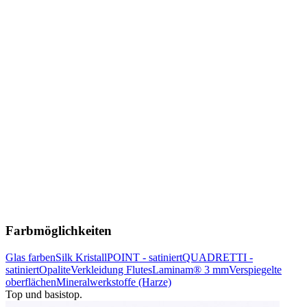
Farbmöglichkeiten
Glas farben
Silk Kristall
POINT - satiniert
QUADRETTI -
satiniert
Opalite
Verkleidung Flutes
Laminam® 3 mm
Verspiegelte
oberflächen
Mineralwerkstoffe (Harze)
Top und basistop.