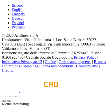
Italiano
English
Français
Deutsch
Español
Pусский
© 2026 Artelinea S.p.A.
Headquarters: Via dell’Industria, 1 Loc. Santa Barbara 52022
Cavriglia (AR) | Sede legale: Via degli Innocenti 2, 50063 - Figline
Valdarno e Incisa Valdarno (FI)
Iscrizione registro delle imprese di Firenze n. FI-252447 | P.IVA:
01931920480 | Capitale Sociale € 520.000 i.v.
Privacy Policy
|
Informativa Privacy art.13
|
Cookie
|
Orders and payments
|
Returns
and refunds
|
Shippings
|
Terms and conditions
|
Company info
|
Credits
Meine Bestellung