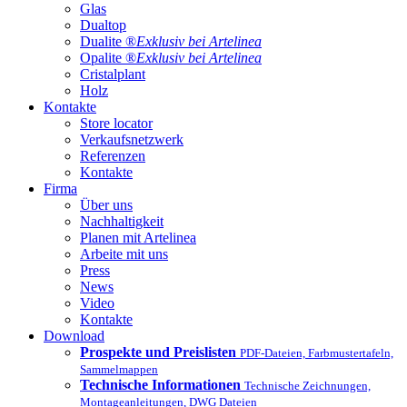
Glas
Dualtop
Dualite ®
Exklusiv bei Artelinea
Opalite ®
Exklusiv bei Artelinea
Cristalplant
Holz
Kontakte
Store locator
Verkaufsnetzwerk
Referenzen
Kontakte
Firma
Über uns
Nachhaltigkeit
Planen mit Artelinea
Arbeite mit uns
Press
News
Video
Kontakte
Download
Prospekte und Preislisten
PDF-Dateien, Farbmustertafeln,
Sammelmappen
Technische Informationen
Technische Zeichnungen,
Montageanleitungen, DWG Dateien