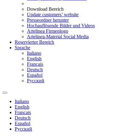
Download Bereich
Update customers’ website
Presseordner herunter
Hochauflösende Bilder und Videos
Artelinea Firmenlogo
Artelinea-Material Social Media
Reservierter Bereich
Sprache
Italiano
English
Français
Deutsch
Español
Pусский
Italiano
English
Français
Deutsch
Español
Pусский