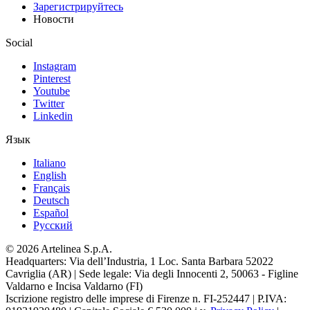
Зарегистрируйтесь
Новости
Social
Instagram
Pinterest
Youtube
Twitter
Linkedin
Язык
Italiano
English
Français
Deutsch
Español
Pусский
© 2026 Artelinea S.p.A.
Headquarters: Via dell’Industria, 1 Loc. Santa Barbara 52022
Cavriglia (AR) | Sede legale: Via degli Innocenti 2, 50063 - Figline
Valdarno e Incisa Valdarno (FI)
Iscrizione registro delle imprese di Firenze n. FI-252447 | P.IVA: