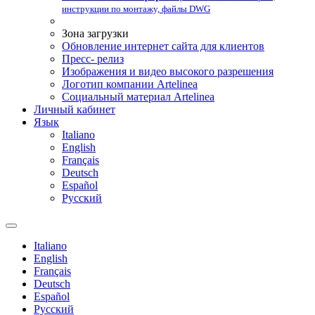
инструкции по монтажу, файлы DWG
Зона загрузки
Обновление интернет сайта для клиентов
Пресс- релиз
Изображения и видео высокого разрешения
Логотип компании Artelinea
Социальный материал Artelinea
Личный кабинет
Язык
Italiano
English
Français
Deutsch
Español
Pусский
Italiano
English
Français
Deutsch
Español
Pусский