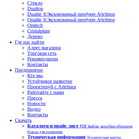
Стекло
Dualtop
Dualite ®
Эксклюзивный продукт Artelinea
Opalite ®
Эксклюзивный продукт Artelinea
Opitech
Cristalplant
Дерево
Где нас найти
Адрес магазина
Торговая сеть
Рекомендации
Контакты
Предприятие
Кто мы
Устойчивое развитие
Проектируй с Artelinea
Работайте с нами
Пресса
Новости
Видео
Контакты
Скачать
Каталоги и прайс лист
PDF файлы, коробки образцов,
боксы для хранения
Техническая информация
Технические карты,