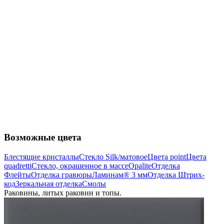
Возможные цвета
Блестящие кристаллы
Стекло Silk/матовое
Цвета point
Цвета
quadretti
Cтекло, окрашенное в массе
Opalite
Отделка
Флейты
Отделка гравюры
Ламинам® 3 мм
Отделка Штрих-
код
Зеркальная отделка
Смолы
Раковины, литых раковин и топы.