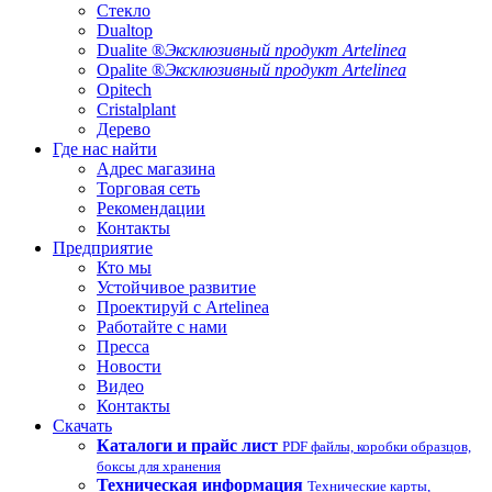
Стекло
Dualtop
Dualite ®
Эксклюзивный продукт Artelinea
Opalite ®
Эксклюзивный продукт Artelinea
Opitech
Cristalplant
Дерево
Где нас найти
Адрес магазина
Торговая сеть
Рекомендации
Контакты
Предприятие
Кто мы
Устойчивое развитие
Проектируй с Artelinea
Работайте с нами
Пресса
Новости
Видео
Контакты
Скачать
Каталоги и прайс лист
PDF файлы, коробки образцов,
боксы для хранения
Техническая информация
Технические карты,