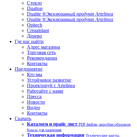
Стекло
Dualtop
Dualite ®
Эксклюзивный продукт Artelinea
Opalite ®
Эксклюзивный продукт Artelinea
Opitech
Cristalplant
Дерево
Где нас найти
Адрес магазина
Торговая сеть
Рекомендации
Контакты
Предприятие
Кто мы
Устойчивое развитие
Проектируй с Artelinea
Работайте с нами
Пресса
Новости
Видео
Контакты
Скачать
Каталоги и прайс лист
PDF файлы, коробки образцов,
боксы для хранения
Техническая информация
Технические карты,