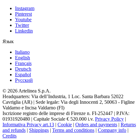
Instagram
Pinterest
Youtube
Twitter
Linkedin
Язык
Italiano
English
Français
Deutsch
Español
Pусский
© 2026 Artelinea S.p.A.
Headquarters: Via dell’Industria, 1 Loc. Santa Barbara 52022
Cavriglia (AR) | Sede legale: Via degli Innocenti 2, 50063 - Figline
Valdarno e Incisa Valdarno (FI)
Iscrizione registro delle imprese di Firenze n. FI-252447 | P.IVA:
01931920480 | Capitale Sociale € 520.000 i.v.
Privacy Policy
|
Informativa Privacy art.13
|
Cookie
|
Orders and payments
|
Returns
and refunds
|
Shippings
|
Terms and conditions
|
Company info
|
Credits