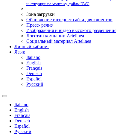
инструкции по монтажу, файлы DWG
Зона загрузки
Обновление интернет сайта для клиентов
Пресс- релиз
Изображения и видео высокого разрешения
Логотип компании Artelinea
Социальный материал Artelinea
Личный кабинет
Язык
Italiano
English
Français
Deutsch
Español
Pусский
Italiano
English
Français
Deutsch
Español
Pусский