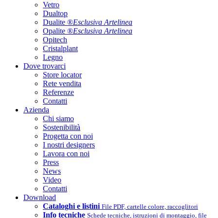
Vetro
Dualtop
Dualite ®
Esclusiva Artelinea
Opalite ®
Esclusiva Artelinea
Opitech
Cristalplant
Legno
Dove trovarci
Store locator
Rete vendita
Referenze
Contatti
Azienda
Chi siamo
Sostenibilità
Progetta con noi
I nostri designers
Lavora con noi
Press
News
Video
Contatti
Download
Cataloghi e listini
File PDF, cartelle colore, raccoglitori
Info tecniche
Schede tecniche, istruzioni di montaggio, file