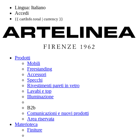
Lingua: Italiano
Accedi
{{ cartInfo.total | currency }}
Prodotti
Mobili
Freestanding
Accessori
Specchi
Rivestimenti pareti in vetro
Lavabi e top
Illuminazione
B2b
Comunicazioni e nuovi prodotti
Area riservata
Materioteca
Finiture