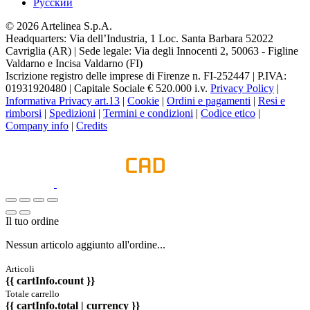
Pусский
© 2026 Artelinea S.p.A.
Headquarters: Via dell’Industria, 1 Loc. Santa Barbara 52022
Cavriglia (AR) | Sede legale: Via degli Innocenti 2, 50063 - Figline
Valdarno e Incisa Valdarno (FI)
Iscrizione registro delle imprese di Firenze n. FI-252447 | P.IVA:
01931920480 | Capitale Sociale € 520.000 i.v.
Privacy Policy
|
Informativa Privacy art.13
|
Cookie
|
Ordini e pagamenti
|
Resi e
rimborsi
|
Spedizioni
|
Termini e condizioni
|
Codice etico
|
Company info
|
Credits
Il tuo ordine
Nessun articolo aggiunto all'ordine...
Articoli
{{ cartInfo.count }}
Totale carrello
{{ cartInfo.total | currency }}