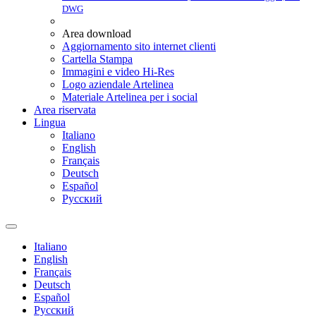
DWG
Area download
Aggiornamento sito internet clienti
Cartella Stampa
Immagini e video Hi-Res
Logo aziendale Artelinea
Materiale Artelinea per i social
Area riservata
Lingua
Italiano
English
Français
Deutsch
Español
Pусский
Italiano
English
Français
Deutsch
Español
Pусский