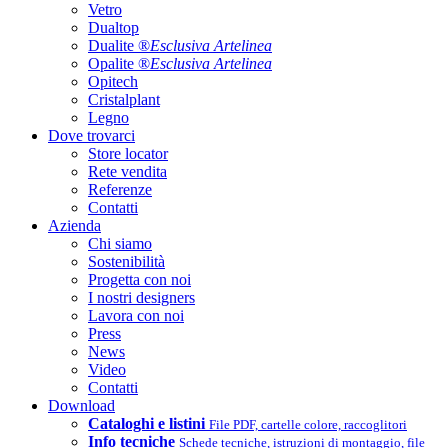
Vetro
Dualtop
Dualite ®
Esclusiva Artelinea
Opalite ®
Esclusiva Artelinea
Opitech
Cristalplant
Legno
Dove trovarci
Store locator
Rete vendita
Referenze
Contatti
Azienda
Chi siamo
Sostenibilità
Progetta con noi
I nostri designers
Lavora con noi
Press
News
Video
Contatti
Download
Cataloghi e listini
File PDF, cartelle colore, raccoglitori
Info tecniche
Schede tecniche, istruzioni di montaggio, file