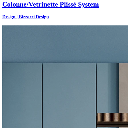
Colonne/Vetrinette Plissé System
Design |
Bizzarri Design