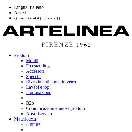
Lingua: Italiano
Accedi
{{ cartInfo.total | currency }}
Prodotti
Mobili
Freestanding
Accessori
Specchi
Rivestimenti pareti in vetro
Lavabi e top
Illuminazione
B2b
Comunicazioni e nuovi prodotti
Area riservata
Materioteca
Finiture